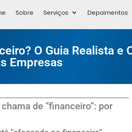
me
Sobre
Serviços
Depoimentos
ceiro? O Guia Realista e
as Empresas
chama de “financeiro”: por