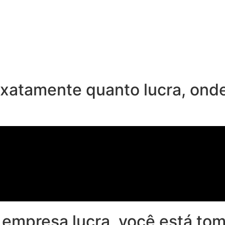
 exatamente quanto lucra, ond
 empresa lucra, você está to