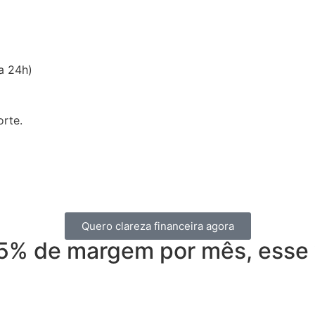
a 24h)
rte.
Quero clareza financeira agora
5% de margem por mês, esse v