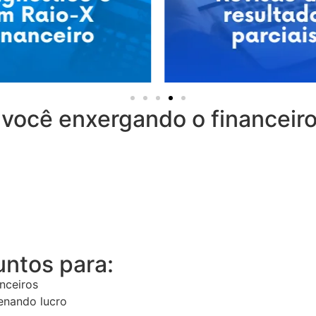
 você enxergando o financeir
untos para:
anceiros
enando lucro